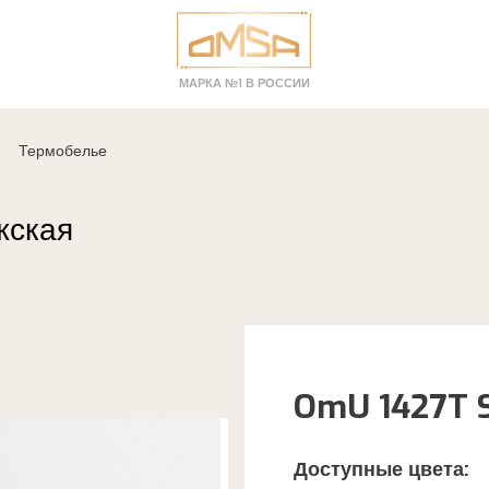
МАРКА №1 В РОССИИ
Термобелье
жская
OmU 1427T 
Доступные цвета: