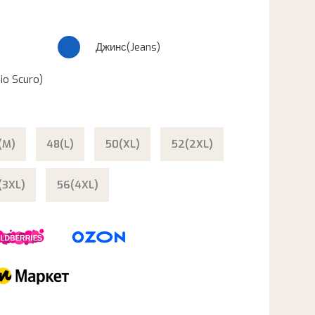
Джинс(Jeans)
io Scuro)
(M)
48(L)
50(XL)
52(2XL)
(3XL)
56(4XL)