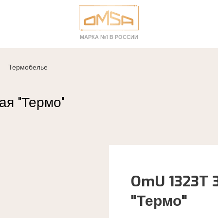
МАРКА №1 В РОССИИ
Термобелье
я "Термо"
OmU 1323T 
"Термо"