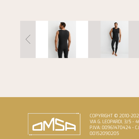
COPYRIGHT © 2010-20
VIA G. LEOPARDI, 3/5 -
P.IVA: 00961470424 - C
00152090205