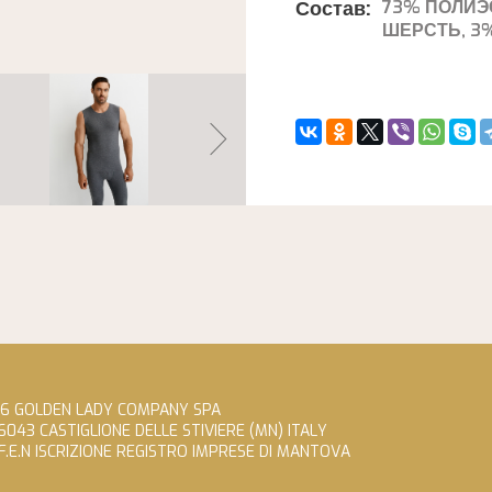
Состав:
73% ПОЛИЭС
ШЕРСТЬ, 3
26 GOLDEN LADY COMPANY SPA
 46043 CASTIGLIONE DELLE STIVIERE (MN) ITALY
.F.E.N ISCRIZIONE REGISTRO IMPRESE DI MANTOVA