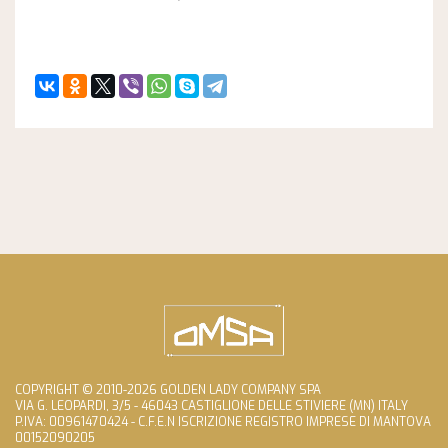
COPYRIGHT © 2010-2026 GOLDEN LADY COMPANY SPA
VIA G. LEOPARDI, 3/5 - 46043 CASTIGLIONE DELLE STIVIERE (MN) ITALY
P.IVA: 00961470424 - C.F.E.N ISCRIZIONE REGISTRO IMPRESE DI MANTOVA
00152090205