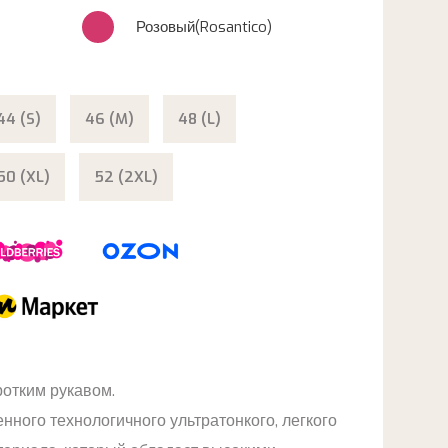
Розовый(Rosantico)
44 (S)
46 (M)
48 (L)
50 (XL)
52 (2XL)
ротким рукавом.
нного технологичного ультратонкого, легкого