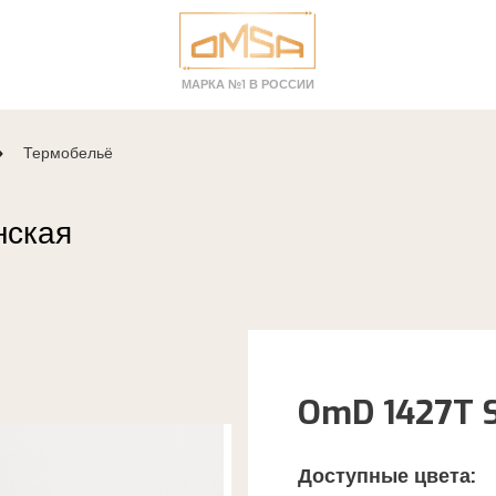
МАРКА №1 В РОССИИ
Термобельё
нская
OmD 1427T 
Доступные цвета: