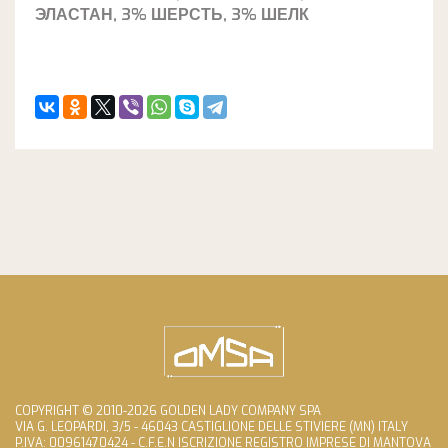
ЭЛАСТАН, 3% ШЕРСТЬ, 3% ШЕЛК
COPYRIGHT © 2010-2026 GOLDEN LADY COMPANY SPA
VIA G. LEOPARDI, 3/5 - 46043 CASTIGLIONE DELLE STIVIERE (MN) ITALY
P.IVA: 00961470424 - C.F.E.N ISCRIZIONE REGISTRO IMPRESE DI MANTOVA