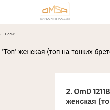
МАРКА №1 В РОССИИ
Белье
а "Топ" женская (топ на тонких бр
2. OmD 1211B
женская (то