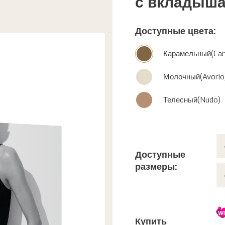
с вкладыша
Доступные цвета:
Карамельный(Car
Молочный(Avorio
Телесный(Nudo)
Доступные
размеры:
Купить