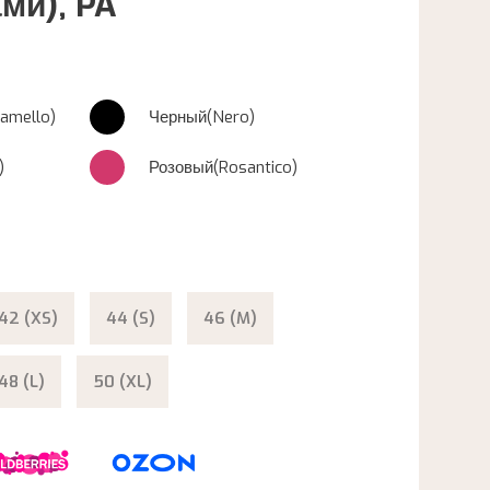
ми), PA
amello)
Черный(Nero)
)
Розовый(Rosantico)
42 (XS)
44 (S)
46 (M)
48 (L)
50 (XL)