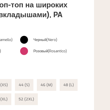
оп-топ на широких
 вкладышами), PA
amello)
Черный(Nero)
)
Розовый(Rosantico)
 (XS)
44 (S)
46 (M)
48 (L)
 (XL)
52 (2XL)