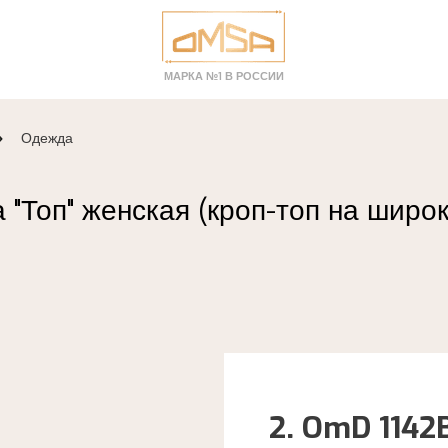
МАРКА №1 В РОССИИ
Одежда
а "Топ" женская (кроп-топ на шир
2. OmD 1142B