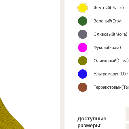
Желтый(Giallo)
Зеленый(Erba)
Сливовый(Mora)
Фуксия(Fuxia)
Оливковый(Oliva)
Ультрамарин(Ultr
Терракотовый(Ter
Доступные
размеры: