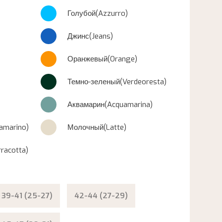
Голубой(Azzurro)
Джинс(Jeans)
Оранжевый(Orange)
Темно-зеленый(Verdeoresta)
Аквамарин(Acquamarina)
amarino)
Молочный(Latte)
racotta)
39-41 (25-27)
42-44 (27-29)