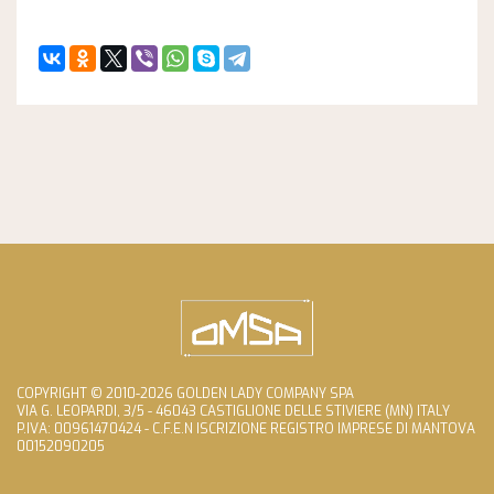
COPYRIGHT © 2010-2026 GOLDEN LADY COMPANY SPA
VIA G. LEOPARDI, 3/5 - 46043 CASTIGLIONE DELLE STIVIERE (MN) ITALY
P.IVA: 00961470424 - C.F.E.N ISCRIZIONE REGISTRO IMPRESE DI MANTOVA
00152090205