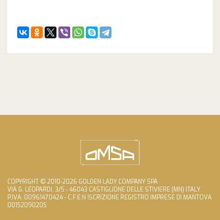
COPYRIGHT © 2010-2026 GOLDEN LADY COMPANY SPA
VIA G. LEOPARDI, 3/5 - 46043 CASTIGLIONE DELLE STIVIERE (MN) ITALY
P.IVA: 00961470424 - C.F.E.N ISCRIZIONE REGISTRO IMPRESE DI MANTOVA
00152090205